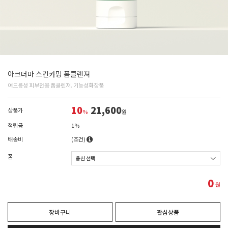
아크더마 스킨카밍 폼클렌져
여드름성 피부전용 폼클렌져. 기능성화장품
10
21,600
상품가
%
원
적립금
1%
배송비
(조건)
폼
0
원
장바구니
관심상품