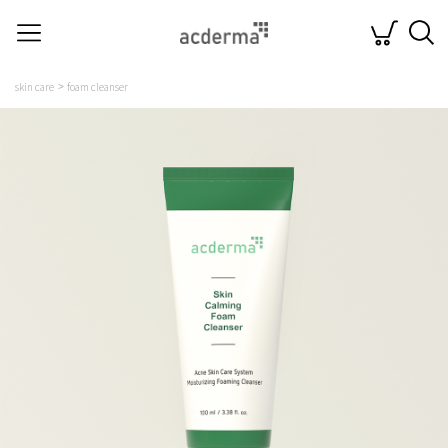
skin care
foam cleanser