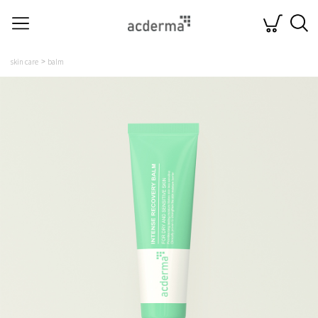
skin care
balm