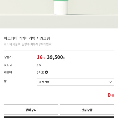
아크더마 리커버리밤 시카크림
레이져 시술후 .필링후.피부재생특허원료
16
39,500
상품가
%
원
적립금
1%
배송비
(조건)
밤
0
원
장바구니
관심상품