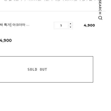
[유통기한 임박 특가] 아크더마 라하 앤 시카 모공 각질 패드 60매
4,900
4,900
SOLD OUT