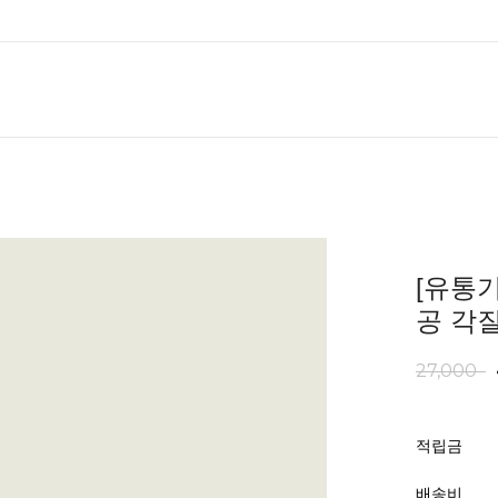
[유통기
공 각질
27,000
적립금
배송비