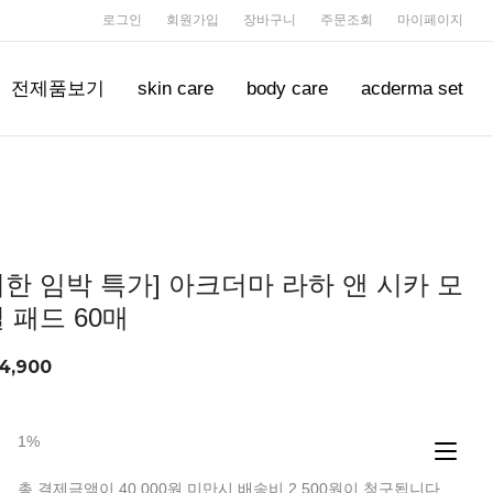
로그인
회원가입
장바구니
주문조회
마이페이지
전제품보기
skin care
body care
acderma set
한 임박 특가] 아크더마 라하 앤 시카 모
 패드 60매
4,900
1%
총 결제금액이 40,000원 미만시 배송비 2,500원이 청구됩니다.