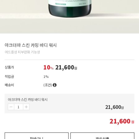
아크더마 스킨 카밍 바디 워시
여드름성 피부완화 기능성
10
21,600
상품가
%
원
적립금
1%
배송비
(조건)
아크더마 스킨 카밍 바디 워시
21,600
원
21,600
원
장바구니
관심상품