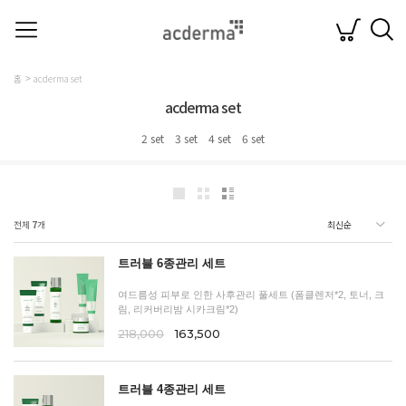
홈
acderma set
acderma set
2 set
3 set
4 set
6 set
전체
7
개
트러블 6종관리 세트
여드름성 피부로 인한 사후관리 풀세트 (폼클렌저*2, 토너, 크
림, 리커버리밤 시카크림*2)
218,000
163,500
트러블 4종관리 세트