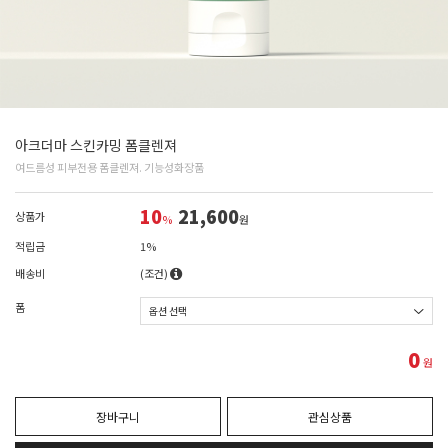
아크더마 스킨카밍 폼클렌져
여드름성 피부전용 폼클렌져. 기능성화장품
10
21,600
상품가
%
원
적립금
1%
배송비
(조건)
폼
0
원
장바구니
관심상품