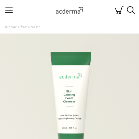
skin care
foam cleanser