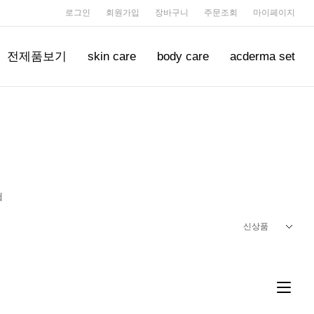
로그인
회원가입
장바구니
주문조회
마이페이지
전제품보기
skin care
body care
acderma set
d