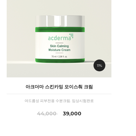
11%
아크더마 스킨카밍 모이스춰 크림
여드름성 피부전용 수분크림. 임상시험완료
44,000
39,000