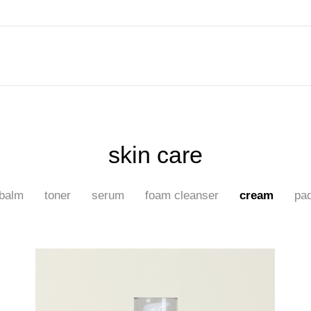
skin care
balm
toner
serum
foam cleanser
cream
pa