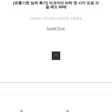
[유통기한 임박 특가] 아크더마 라하 앤 시카 모공 각
질 패드 60매
각질관리, 피지관리, 모공진정, 수분충전
Sold Out
1