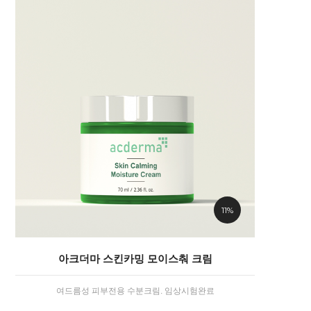
11%
아크더마 스킨카밍 모이스춰 크림
여드름성 피부전용 수분크림. 임상시험완료