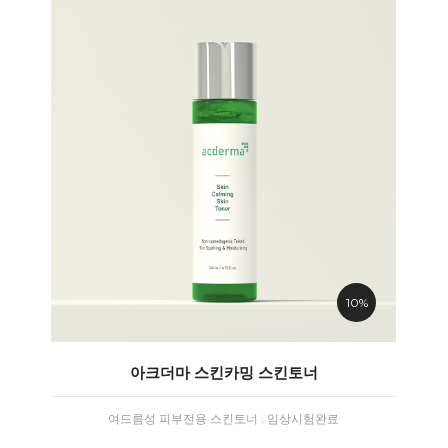
10%
아크더마 스킨카밍 스킨토너
여드름성 피부전용 스킨토너 . 임상시험완료