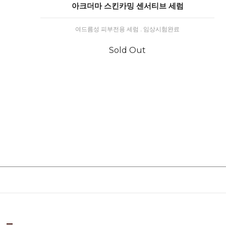
아크더마 스킨카밍 센서티브 세럼
여드름성 피부전용 세럼 . 임상시험완료
Sold Out