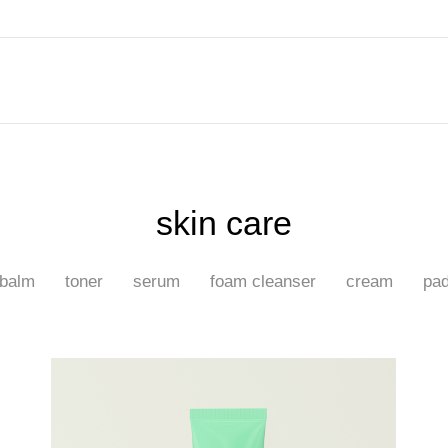
skin care
balm
toner
serum
foam cleanser
cream
pa