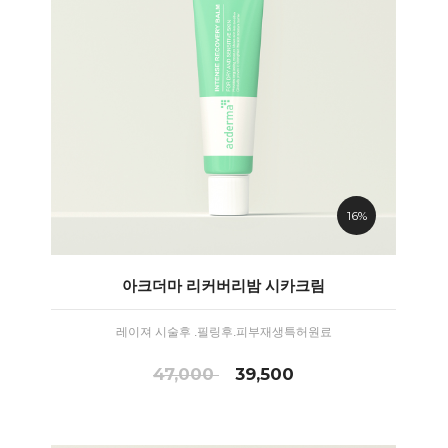
16%
아크더마 리커버리밤 시카크림
레이져 시술후 .필링후.피부재생특허원료
47,000
39,500