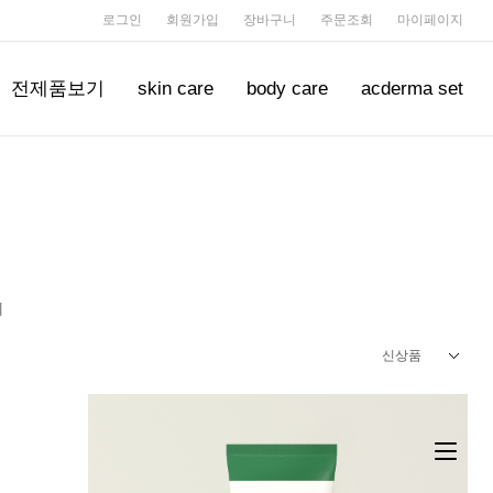
로그인
회원가입
장바구니
주문조회
마이페이지
전제품보기
skin care
body care
acderma set
d