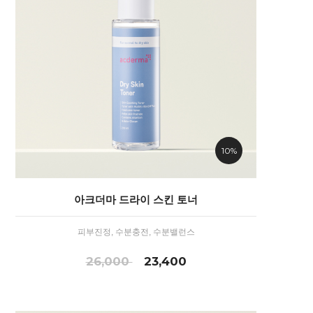
10%
아크더마 드라이 스킨 토너
피부진정, 수분충전, 수분밸런스
26,000
23,400