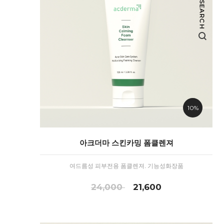
10%
아크더마 스킨카밍 폼클렌져
여드름성 피부전용 폼클렌져. 기능성화장품
24,000
21,600